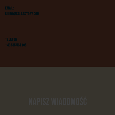
Email:
biuro@saladstory.com
Telefon
+48 535 564 105
Napisz wiadomość