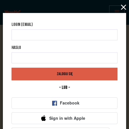
Login (Email)
Bądźmy w kontakcie
Hasło
Masz pytania? Zapraszamy do kontaktu. Możesz też złożyć zamówienie
online.
Zaloguj się
- lub -